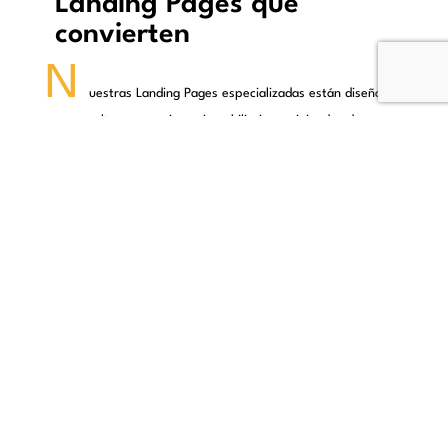
Landing Pages que
convierten
N
uestras Landing Pages especializadas están diseñadas
para resaltar promociones inmobiliarias y viviendas de
manera efectiva. Con un enfoque en la conversión, creamos
páginas de destino que atraen a los visitantes y los guían
hacia la toma de acción deseada.
Diseño de alto impacto
Diseñamos Landing Pages llamativas que capturan la
atención de los visitantes desde el primer momento.
Formularios de contacto
Información detallada
Llamadas a la acción